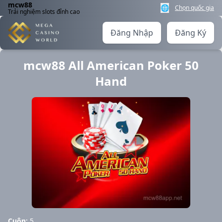
mcw88
🌐
Chọn quốc gia
Trải nghiệm slots đỉnh cao
Đăng Nhập
Đăng Ký
mcw88 All American Poker 50
Hand
Cuộn:
5