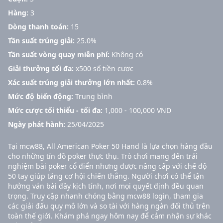
Hàng:
3
Dòng thanh toán:
15
Tần suất trúng giải:
25.0%
Tần suất vòng quay miễn phí:
Không có
Giải thưởng tối đa:
x500 số tiền cược
Xác suất trúng giải thưởng lớn nhất:
0.8%
Mức độ biến động:
Trung bình
Mức cược tối thiểu - tối đa:
1,000 - 100,000 VND
Ngày phát hành:
25/04/2025
Tại mcw88, All American Poker 50 Hand là lựa chọn hàng đầu
cho những tín đồ poker thực thụ. Trò chơi mang đến trải
nghiệm bài poker cổ điển nhưng được nâng cấp với chế độ
50 tay giúp tăng cơ hội chiến thắng. Người chơi có thể tận
hưởng ván bài đầy kịch tính, nơi mọi quyết định đều quan
trọng. Truy cập nhanh chóng bằng mcw88 login, tham gia
các giải đấu quy mô lớn và so tài với hàng ngàn đối thủ trên
toàn thế giới. Khám phá ngay hôm nay để cảm nhận sự khác