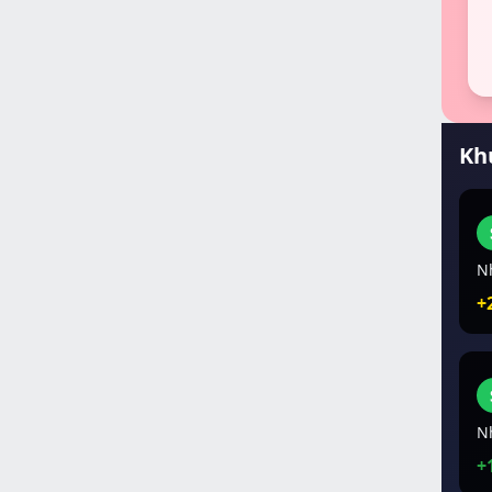
Kh
N
+
Nh
+