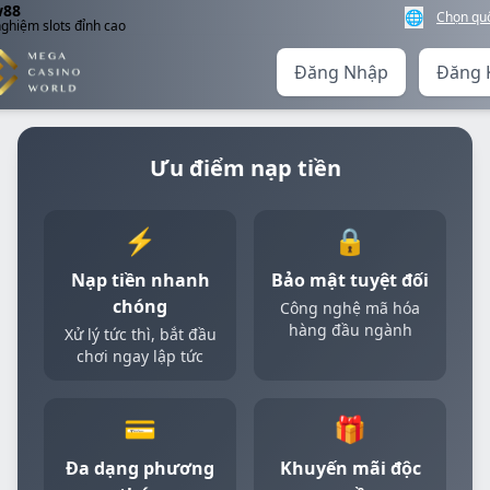
88
🌐
Chọn quố
nghiệm slots đỉnh cao
Đăng Nhập
Đăng 
Ưu điểm nạp tiền
⚡
🔒
Nạp tiền nhanh
Bảo mật tuyệt đối
chóng
Công nghệ mã hóa
hàng đầu ngành
Xử lý tức thì, bắt đầu
chơi ngay lập tức
💳
🎁
Đa dạng phương
Khuyến mãi độc