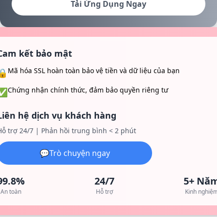
Tải Ứng Dụng Ngay
Cam kết bảo mật
Mã hóa SSL hoàn toàn bảo vệ tiền và dữ liệu của bạn
🔒
Chứng nhận chính thức, đảm bảo quyền riêng tư
✅
Liên hệ dịch vụ khách hàng
Hỗ trợ 24/7 | Phản hồi trung bình < 2 phút
💬
Trò chuyện ngay
99.8%
24/7
5+ Nă
An toàn
Hỗ trợ
Kinh nghiệ