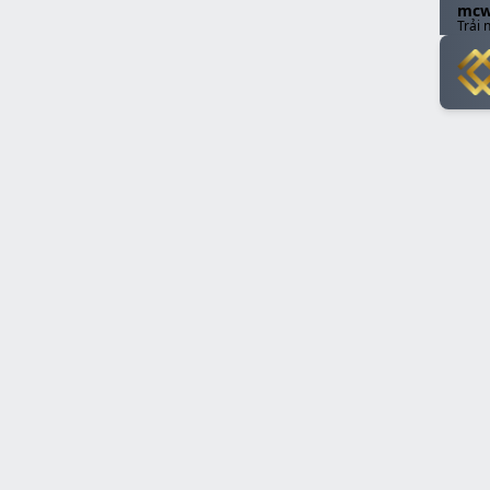
mcw
Trải 