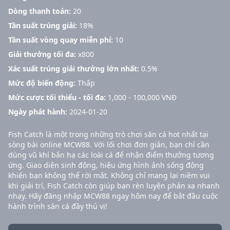
Dòng thanh toán:
20
Tần suất trúng giải:
18%
Tần suất vòng quay miễn phí:
10
Giải thưởng tối đa:
x800
Xác suất trúng giải thưởng lớn nhất:
0.5%
Mức độ biến động:
Thấp
Mức cược tối thiểu - tối đa:
1,000 - 100,000 VNĐ
Ngày phát hành:
2024-01-20
Fish Catch là một trong những trò chơi săn cá hot nhất tại
sòng bài online MCW88. Với lối chơi đơn giản, bạn chỉ cần
dùng vũ khí bắn hạ các loài cá để nhận điểm thưởng tương
ứng. Giao diện sinh động, hiệu ứng hình ảnh sống động
khiến bạn không thể rời mắt. Không chỉ mang lại niềm vui
khi giải trí, Fish Catch còn giúp bạn rèn luyện phản xạ nhanh
nhạy. Hãy đăng nhập MCW88 ngay hôm nay để bắt đầu cuộc
hành trình săn cá đầy thú vị!