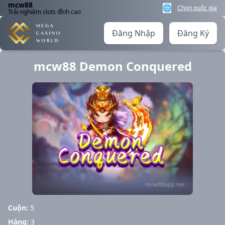
mcw88
🌐
Chọn quốc gia
Trải nghiệm slots đỉnh cao
Đăng Nhập
Đăng Ký
mcw88 Demon Conquered
Cuộn:
5
Hàng:
3