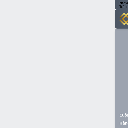
mcw
Trải 
Cuộ
Hàn