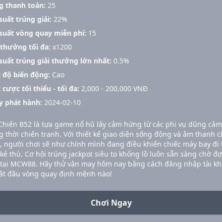
g thanh toán:
25
suất trúng giải:
22%
suất vòng quay miễn phí:
15
 thưởng tối đa:
x1200
suất trúng giải thưởng lớn nhất:
0.5%
 độ biến động:
Cao
cược tối thiểu - tối đa:
2,000 - 200,000 VNĐ
y phát hành:
2024-02-10
Chiến B52 là tựa game nổ hũ lấy cảm hứng từ các phi vụ dũng cảm
g thời chiến tranh. Với thiết kế giao diện sống động và âm thanh 
, người chơi sẽ như chính mình đang điều khiển chiếc máy bay đi 
 kẻ thù. Cơ hội trúng jackpot siêu to khổng lồ luôn sẵn sàng chờ đợ
tại MCW88. Hãy thử vận may hôm nay bằng cách đăng nhập tài k
ắt đầu vòng quay định mệnh nào!
Chơi Ngay