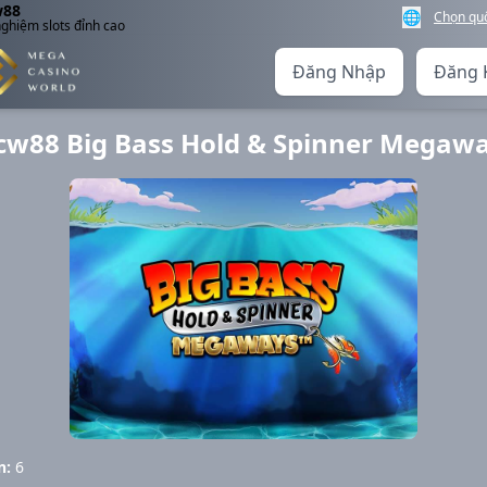
88
🌐
Chọn quố
nghiệm slots đỉnh cao
Đăng Nhập
Đăng 
w88 Big Bass Hold & Spinner Megaw
n:
6