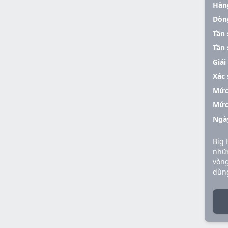
Hàn
Dòn
Tần 
Tần 
Giải
Xác 
Mức
Mức 
Ngà
Big 
nhữn
vòng
dùn