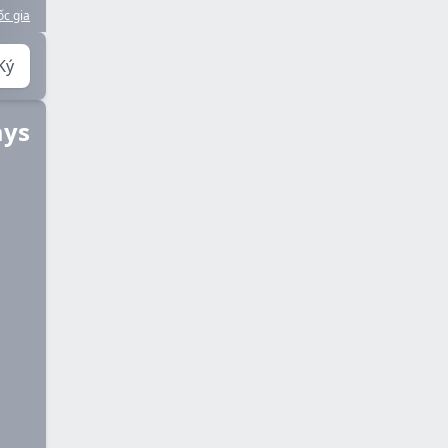
c gia
Ký
ays