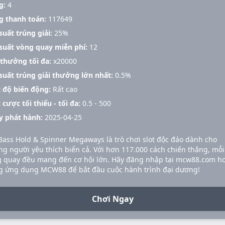
g:
4
g thanh toán:
117649
suất trúng giải:
25%
suất vòng quay miễn phí:
12
 thưởng tối đa:
x20000
suất trúng giải thưởng lớn nhất:
0.5%
 độ biến động:
Rất cao
cược tối thiểu - tối đa:
0.5 - 500
y phát hành:
2025-04-25
Bass Hold & Spinner Megaways là trò chơi slot độc đáo dành cho
g người yêu thích biển cả. Với hơn 117.000 cách chiến thắng, mỗi
 quay đều mang đến cơ hội lớn. Hãy đăng nhập tại mcw88.com h
g ứng dụng MCW88 để bắt đầu cuộc hành trình đại dương!
Chơi Ngay